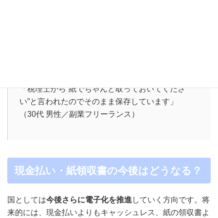
「電子保存が義務と言っても、スマホも使わない高
齢の事業者に求めるのは酷だと思う」
（40代 女性／経理担当）
「税理士から“紙でちゃんと取っておいてくださ
い”と言われたのでそのまま保存しています」
（30代 男性／副業フリーランス）
現金払い・紙領収書の今後はどうなる？
国としては
今後さらに電子化を推進
していく方向です。将
来的には、現金払いよりもキャッシュレス、紙の領収書よ